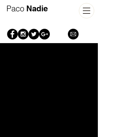
​Paco
Nadie​