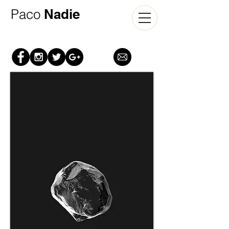
​Paco
Nadie​