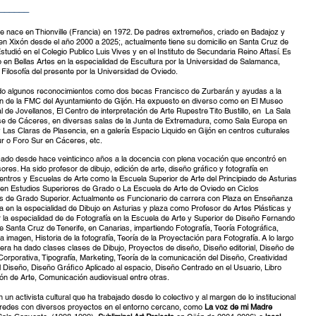
______
ie
nace en Thionville (Francia) en 1972. De padres extremeños, criado en Badajoz y
en Xixón desde el año 2000 a 2025;, actualmente tiene su domicilio en Santa Cruz de
Estudió en el Colegio Publico Luis Vives y en el Instituto de Secundaria Reino Aftasí. Es
 en Bellas Artes en la especialidad de Escultura por la Universidad de Salamanca,
Filosofía del presente por la Universidad de Oviedo.
do algunos reconocimientos como dos becas Francisco de Zurbarán y ayudas a la
n de la FMC del Ayuntamiento de Gijón. Ha expuesto en diverso como en El Museo
 de Jovellanos, El Centro de interpretación de Arte Rupestre Tito Bustillo, en La Sala
se de Cáceres, en diversas salas de la Junta de Extremadura, como Sala Europa en
 Las Claras de Plasencia, en a galería Espacio Liquido en Gijón en centros culturales
r o Foro Sur en Cáceres, etc.
cado desde hace veinticinco años a la docencia con plena vocación que encontró en
ores. Ha sido profesor de dibujo, edición de arte, diseño gráfico y fotografía en
centros y Escuelas de Arte como la Escuela Superior de Arte del Principiado de Asturias
, en Estudios Superiores de Grado o La Escuela de Arte de Oviedo en Ciclos
s de Grado Superior. Actualmente es Funcionario de carrera con Plaza en Enseñanza
 en la especialidad de Dibujo en Asturias y plaza como Profesor de Artes Plásticas y
 la especialidad de de Fotografía en la Escuela de Arte y Superior de Diseño Fernando
 Santa Cruz de Tenerife, en Canarias, impartiendo Fotografía, Teoría Fotográfica,
la imagen, Historia de la fotografía, Teoría de la Proyectación para Fotografía. A lo largo
era ha dado clases clases de Dibujo, Proyectos de diseño, Diseño editorial, Diseño de
Corporativa, Tipografía, Marketing, Teoría de la comunicación del Diseño, Creatividad
l Diseño, Diseño Gráfico Aplicado al espacio, Diseño Centrado en el Usuario, Libro
ión de Arte, Comunicación audiovisual entre otras.
 un activista cultural que ha trabajado desde lo colectivo y al margen de lo institucional
r redes con diversos proyectos en el entorno cercano, como
La voz de mi Madre