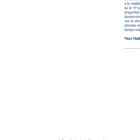
a la reali
es la “4ª 
preguntas 
desenvolv
vez la obr
abordar el
tiempo más
Paco Nad
________
Desde la
residual
arqueolo
a través
se plant
Subyacen
cultural
las post
técnica 
propias d
integrad
inmersiv
sólo sen