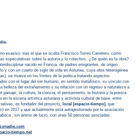
die.
o evasivo, tras el que se oculta Francisco Torres Carretero, como
ias especulativas sobre la autoría y lo colectivo,. ¿De quién es la obra?
interdisciplinar nacido en Francia, de padres emigrantes, de origen
o y con un cuarto de siglo de vida en Asturias, cuya obra heterogénea
ras), se mueve en los límites de la poética tratando aspectos
ados con el lugar del ser humano, en sentido metafísico, su vínculo con
, la belleza del extrañamiento y su relación con un regreso a naturaleza a
l paisaje, la cultura, la ciencia, el pensamiento, la historia y la poesía.
o en la escena artística asturiana y activista cultural de base, entre
iciativas, es fundador del proyecto,
local [espacio-tiempo]
, que
izó en 2017 y que actualmente está autogestionado por la asociación
 laboca , sin ánimo de lucro, con unas 50 personas asociadas.
conadie.com
acio-tiempo.net