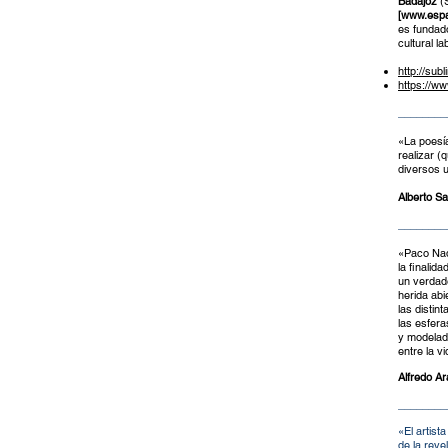
Badajoz
(S
[
www.espa
es fundado
cultural l
http://sub
https://ww
________
«La poesía
realizar (
diversos u
Alberto S
________
«Paco Nadi
la finalid
un verdad
herida abi
las distin
las esfera
y modelad
entre la v
Alfredo Ar
________
«El artist
de la reve