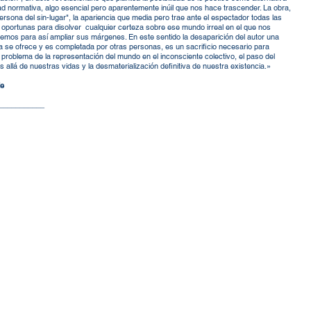
dad normativa, algo esencial pero aparentemente inúil que nos hace trascender. La obra,
persona del sin-lugar", la apariencia que media pero trae ante el espectador todas las
oportunas para disolver cualquier certeza sobre ese mundo irreal en el que nos
emos para así ampliar sus márgenes. En este sentido la desaparición del autor una
a se ofrece y es completada por otras personas, es un sacrificio necesario para
 problema de la representación del mundo en el inconsciente colectivo, el paso del
 allá de nuestras vidas y la desmaterialización definitiva de nuestra existencia.»
ie
___________
 hipótesis de la disolución en lo individual y su proyección en el paisaje
, el objeto abandonado y un legado anónimo y colectivo a modo de
gía hemos de interpretar nuestro tiempo leyendo sus restos entre líneas
 del acontecimiento poético y la representación de ficciones en las que
ea una reflexión sobre el problema de lo real.
 en todas estas cuestiones temas como la crisis de los modelos
es, la resistencia formal como nexo poético entre la tradición histórica y
 vanguardia. La creciente deshumanización, la fascinación científico-
y el paulatino olvido de los temas esenciales ocultos bajo las formas
el dibujo, la pintura, la escultura y la imagen fotográfica y el vídeo o
as en instalaciones interdisciplinares y ambientes envolventes, soportes
os en los que pueden entenderse una exposicion como un dispositivo no
sorial.