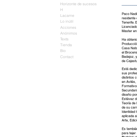
_______
Horizonte de sucesos
H
Paco Nad
Lacarne
residente 
Lo inútil
Tenerife. 
Licenciado
Acciones
Master en 
Anónimos
Texts
Ha obteni
Producció
Tienda
Casa Natal
Bio
el Brocen
Contact
Badajoz, y
de Cajastu
Está dedi
sus profes
distintos 
en Avilés
Formativo
Secundaria
diseño por
Estévez de
Teoría de 
de su carr
Identidad 
aplicada a
Arte, Edic
Es también
para teje