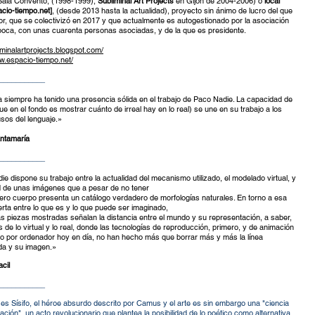
ala Convento, (1998-1999),
Subliminal Art Projects
en Gijón de 2004-2006) o
local
cio-tiempo.net
]
, (desde 2013 hasta la actualidad), proyecto sin ánimo de lucro del que
r, que se colectivizó en 2017 y que actualmente es autogestionado por la asociación
aboca, con unas cuarenta personas asociadas, y de la que es presidente.
liminalartprojects.blogspot.com/
w.espacio-tiempo.net/
___________
 siempre ha tenido una presencia sólida en el trabajo de Paco Nadie. La capacidad de
que en el fondo es mostrar cuánto de irreal hay en lo real) se une en su trabajo a los
sos del lenguaje.»
antamaría
___________
e dispone su trabajo entre la actualidad del mecanismo utilizado, el modelado virtual, y
ad de unas imágenes que a pesar de no tener
ero cuerpo presenta un catálogo verdadero de morfologías naturales. En torno a esa
erta entre lo que es y lo que puede ser imaginado,
tas piezas mostradas señalan la distancia entre el mundo y su representación, a saber,
s de lo virtual y lo real, donde las tecnologías de reproducción, primero, y de animación
o por ordenador hoy en día, no han hecho más que borrar más y más la línea
ida y su imagen.»
acil
___________
a es Sísifo, el héroe absurdo descrito por Camus y el arte es sin embargo una "ciencia
lación", un acto revolucionario que plantea la posibilidad de lo poético como alternativa